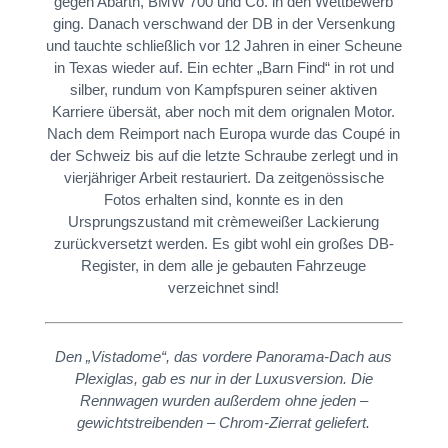
gegen Abarth, BMW 700 und Co. in den Wettbewerb
ging. Danach verschwand der DB in der Versenkung
und tauchte schließlich vor 12 Jahren in einer Scheune
in Texas wieder auf. Ein echter „Barn Find“ in rot und
silber, rundum von Kampfspuren seiner aktiven
Karriere übersät, aber noch mit dem orignalen Motor.
Nach dem Reimport nach Europa wurde das Coupé in
der Schweiz bis auf die letzte Schraube zerlegt und in
vierjähriger Arbeit restauriert. Da zeitgenössische
Fotos erhalten sind, konnte es in den
Ursprungszustand mit crèmeweißer Lackierung
zurückversetzt werden. Es gibt wohl ein großes DB-
Register, in dem alle je gebauten Fahrzeuge
verzeichnet sind!
Den „Vistadome“, das vordere Panorama-Dach aus
Plexiglas, gab es nur in der Luxusversion. Die
Rennwagen wurden außerdem ohne jeden –
gewichtstreibenden – Chrom-Zierrat geliefert.