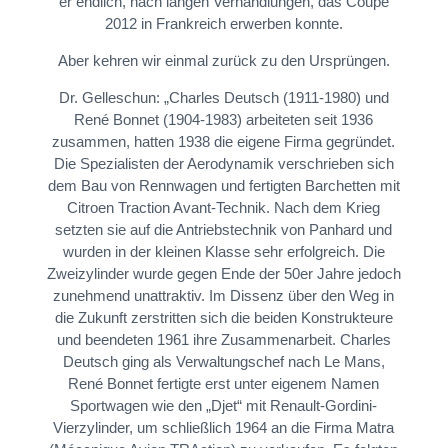
er endlich, nach langen Verhandlungen, das Coupé
2012 in Frankreich erwerben konnte.
Aber kehren wir einmal zurück zu den Ursprüngen.
Dr. Gelleschun: „Charles Deutsch (1911-1980) und
René Bonnet (1904-1983) arbeiteten seit 1936
zusammen, hatten 1938 die eigene Firma gegründet.
Die Spezialisten der Aerodynamik verschrieben sich
dem Bau von Rennwagen und fertigten Barchetten mit
Citroen Traction Avant-Technik. Nach dem Krieg
setzten sie auf die Antriebstechnik von Panhard und
wurden in der kleinen Klasse sehr erfolgreich. Die
Zweizylinder wurde gegen Ende der 50er Jahre jedoch
zunehmend unattraktiv. Im Dissenz über den Weg in
die Zukunft zerstritten sich die beiden Konstrukteure
und beendeten 1961 ihre Zusammenarbeit. Charles
Deutsch ging als Verwaltungschef nach Le Mans,
René Bonnet fertigte erst unter eigenem Namen
Sportwagen wie den „Djet“ mit Renault-Gordini-
Vierzylinder, um schließlich 1964 an die Firma Matra