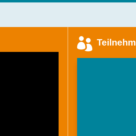

Teilnehm