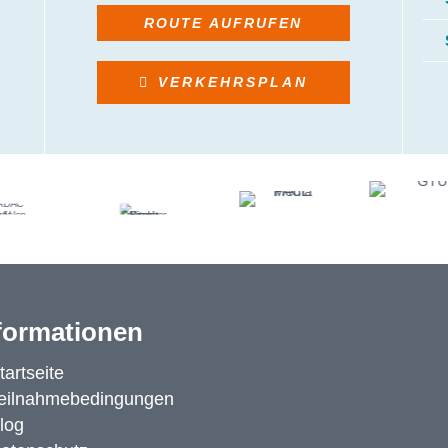
ROUTE AUFRUFEN
VERKEHRSPLAN
formationen
tartseite
eilnahmebedingungen
log