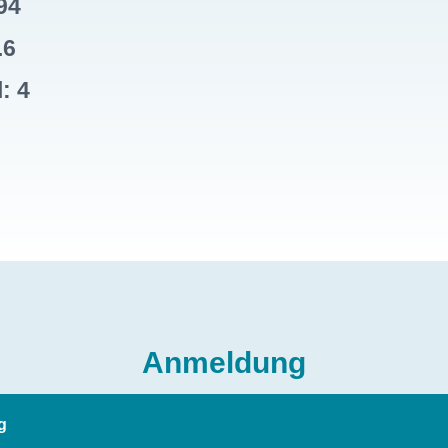
94
.6
: 4
Anmeldung
g