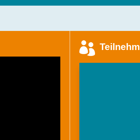

Teilnehm