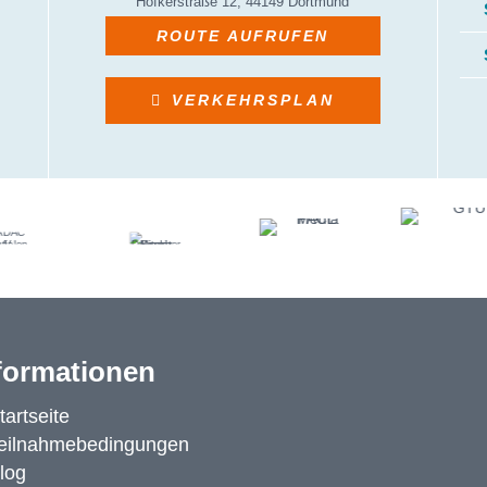
ROUTE AUFRUFEN
VERKEHRSPLAN
formationen
tartseite
eilnahmebedingungen
log